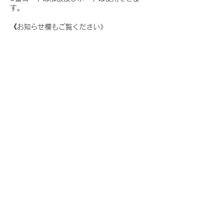
す。
《お知らせ欄もご覧ください》
投稿者：
宮本
2026年8月2日 3:30:00
コート情報
大塔の宮杯は14時30分頃終了予定です。
懇親会は17時半頃まで予定しています。
本日も猛暑日予報が出ていますので
注意ください。
《お知らせ欄もご覧ください》
投稿者：
宮本
2026年8月1日 23:00:00